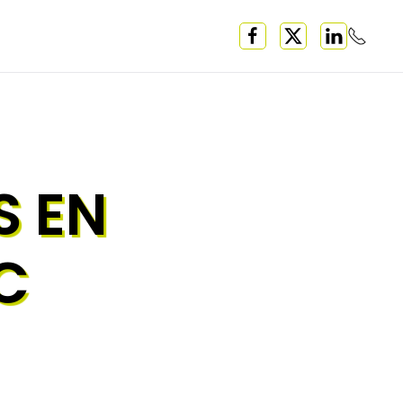
S EN
C